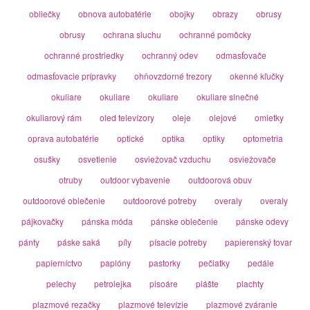
obliečky
obnova autobatérie
obojky
obrazy
obrusy
obrusy
ochrana sluchu
ochranné pomôcky
ochranné prostriedky
ochranný odev
odmasťovače
odmasťovacie prípravky
ohňovzdorné trezory
okenné kľučky
okuliare
okuliare
okuliare
okuliare slnečné
okuliarový rám
oled televízory
oleje
olejové
omietky
oprava autobatérie
optické
optika
optiky
optometria
osušky
osvetlenie
osviežovač vzduchu
osviežovače
otruby
outdoor vybavenie
outdoorová obuv
outdoorové oblečenie
outdoorové potreby
overaly
overaly
pájkovačky
pánska móda
pánske oblečenie
pánske odevy
pánty
páske saká
píly
písacie potreby
papierenský tovar
papierníctvo
paplóny
pastorky
pečiatky
pedále
pelechy
petrolejka
pisoáre
plášte
plachty
plazmové rezačky
plazmové televízie
plazmové zváranie