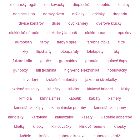
dielenský regál
dierkovačky
dioptrické
dioptrie
dlažby
domáce kino
dorazy dverí
držiaky
držiaky
drogéria
drviče konárov
duše
dvd kamery
dverové kľučky
elektrické náradie
elektrický lampáš
elektronáradie
epoxidy
euroobaly
farby
farby v spreji
farebné tričká
filtre
fixky
flipcharty
fotoaparáty
fototapety
fraky
fukáre lístia
gauče
gramofóny
granule
guľové čapy
gunboxy
hifi technika
high-end elektronika
hobľovačky
invertory
izolačné materiály
jazdené štvorkolky
jazdené trojkolky
kálačky
kľučky
kľukový hriadel
kľuky
kŕmidlá
kŕmna zmes
kabátik
kabáty
kamery
kancelárske klipy
kancelárske potreby
kancelárske spony
kartotéky
kartotéky
katalyzátor
kazety
kladenie kobercov
klietky
klietky
klincovačky
klinové remene
knopky
košele
košele
koberce kusové
koberce metráž