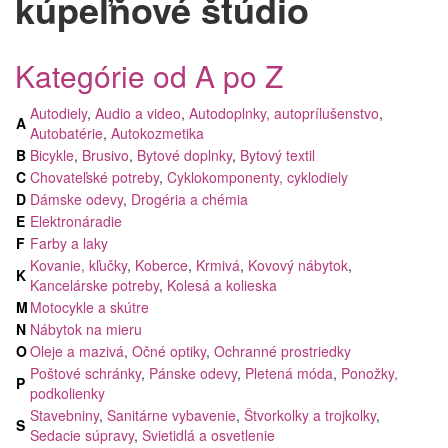
kúpeľňové štúdio
Kategórie od A po Z
Autodiely
,
Audio a video
,
Autodoplnky, autoprílušenstvo
,
A
Autobatérie
,
Autokozmetika
B
Bicykle
,
Brusivo
,
Bytové doplnky
,
Bytový textil
C
Chovateľské potreby
,
Cyklokomponenty, cyklodiely
D
Dámske odevy
,
Drogéria a chémia
E
Elektronáradie
F
Farby a laky
Kovanie, kľučky
,
Koberce
,
Krmivá
,
Kovový nábytok
,
K
Kancelárske potreby
,
Kolesá a kolieska
M
Motocykle a skútre
N
Nábytok na mieru
O
Oleje a mazivá
,
Očné optiky
,
Ochranné prostriedky
Poštové schránky
,
Pánske odevy
,
Pletená móda
,
Ponožky,
P
podkolienky
Stavebniny
,
Sanitárne vybavenie
,
Štvorkolky a trojkolky
,
S
Sedacie súpravy
,
Svietidlá a osvetlenie