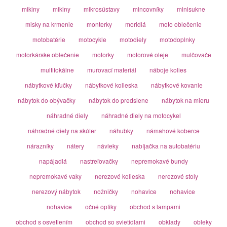
mikiny
mikiny
mikrosústavy
mincovníky
minisukne
misky na krmenie
monterky
moridlá
moto oblečenie
motobatérie
motocykle
motodiely
motodoplnky
motorkárske oblečenie
motorky
motorové oleje
mulčovače
multifokálne
murovací materiál
náboje kolies
nábytkové kľučky
nábytkové kolieska
nábytkové kovanie
nábytok do obývačky
nábytok do predsiene
nábytok na mieru
náhradné diely
náhradné diely na motocykel
náhradné diely na skúter
náhubky
námahové koberce
nárazníky
nátery
návleky
nabíjačka na autobatériu
napájadlá
nastreľovačky
nepremokavé bundy
nepremokavé vaky
nerezové kolieska
nerezové stoly
nerezový nábytok
nožničky
nohavice
nohavice
nohavice
očné optiky
obchod s lampami
obchod s osvetlením
obchod so svietidlami
obklady
obleky