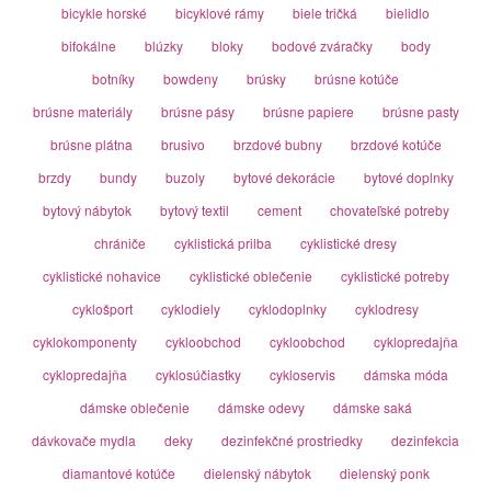
bicykle horské
bicyklové rámy
biele tričká
bielidlo
bifokálne
blúzky
bloky
bodové zváračky
body
botníky
bowdeny
brúsky
brúsne kotúče
brúsne materiály
brúsne pásy
brúsne papiere
brúsne pasty
brúsne plátna
brusivo
brzdové bubny
brzdové kotúče
brzdy
bundy
buzoly
bytové dekorácie
bytové doplnky
bytový nábytok
bytový textil
cement
chovateľské potreby
chrániče
cyklistická prilba
cyklistické dresy
cyklistické nohavice
cyklistické oblečenie
cyklistické potreby
cyklošport
cyklodiely
cyklodoplnky
cyklodresy
cyklokomponenty
cykloobchod
cykloobchod
cyklopredajňa
cyklopredajňa
cyklosúčiastky
cykloservis
dámska móda
dámske oblečenie
dámske odevy
dámske saká
dávkovače mydla
deky
dezinfekčné prostriedky
dezinfekcia
diamantové kotúče
dielenský nábytok
dielenský ponk