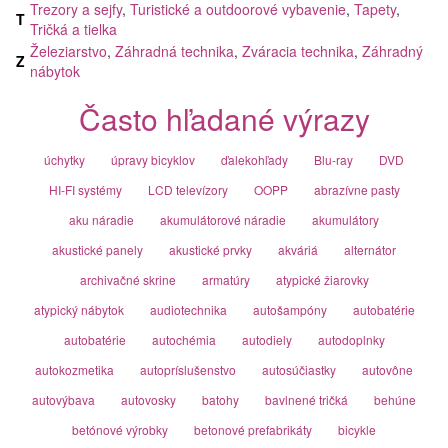
Trezory a sejfy
,
Turistické a outdoorové vybavenie
,
Tapety
,
T
Tričká a tielka
Železiarstvo
,
Záhradná technika
,
Zváracia technika
,
Záhradný
Z
nábytok
Často hľadané výrazy
úchytky
úpravy bicyklov
ďalekohľady
Blu-ray
DVD
HI-FI systémy
LCD televízory
OOPP
abrazívne pasty
aku náradie
akumulátorové náradie
akumulátory
akustické panely
akustické prvky
akváriá
alternátor
archivačné skrine
armatúry
atypické žiarovky
atypický nábytok
audiotechnika
autošampóny
autobatérie
autobatérie
autochémia
autodiely
autodoplnky
autokozmetika
autopríslušenstvo
autosúčiastky
autovône
autovýbava
autovosky
batohy
bavlnené tričká
behúne
betónové výrobky
betonové prefabrikáty
bicykle