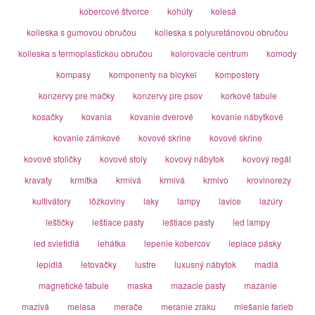
kobercové štvorce
kohúty
kolesá
kolieska s gumovou obručou
kolieska s polyuretánovou obručou
kolieska s termoplastickou obručou
kolorovacie centrum
komody
kompasy
komponenty na bicykel
kompostery
konzervy pre mačky
konzervy pre psov
korkové tabule
kosačky
kovania
kovanie dverové
kovanie nábytkové
kovanie zámkové
kovové skrine
kovové skrine
kovové stoličky
kovové stoly
kovový nábytok
kovový regál
kravaty
krmítka
krmivá
krmivá
krmivo
krovinorezy
kultivátory
lôžkoviny
laky
lampy
lavice
lazúry
leštičky
leštiace pasty
leštiace pasty
led lampy
led svietidlá
lehátka
lepenie kobercov
lepiace pásky
lepidlá
letovačky
lustre
luxusný nábytok
madlá
magnetické tabule
maska
mazacie pasty
mazanie
mazivá
melasa
merače
meranie zraku
miešanie farieb