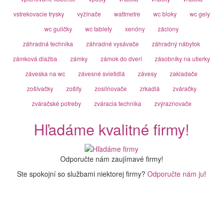
vstrekovacie trysky
vyžínače
wattmetre
wc bloky
wc gely
wc guličky
wc tablety
xenóny
záclony
záhradná technika
záhradné vysávače
záhradný nábytok
zámková dlažba
zámky
zámok do dverí
zásobníky na utierky
záveska na wc
závesné svietidlá
závesy
zakladače
zošívačky
zošity
zosilňovače
zrkadlá
zváračky
zváračské potreby
zváracia technika
zvýrazňovače
Hľadáme kvalitné firmy!
Odporučte nám zaujímavé firmy!
Ste spokojní so službami niektorej firmy?
Odporučte nám ju
!