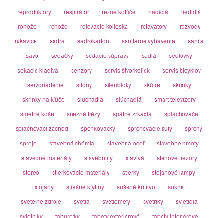
reproduktory
respirátor
rezné kotúče
riadidlá
riedidlá
rohože
rohože
rolovacie kolieska
rotavátory
rozvody
rukavice
sadra
sadrokartón
sanitárne vybavenie
sanita
savo
sedačky
sedacie súpravy
sedlá
sedlovky
sekacie kladivá
senzory
servis štvorkoliek
servis bicyklov
servoriadenie
sifóny
silenbloky
skútre
skrinky
skrinky na kľúče
slúchadlá
slúchadlá
smart televízory
smetné koše
snežné frézy
spätné zrkadlá
splachovače
splachovací záchod
sponkovačky
sprchovacie kúty
sprchy
spreje
stavebná chémia
stavebná oceľ
stavebné hmoty
stavebné materiály
stavebniny
stavivá
stenové trezory
stereo
stierkovacie materiály
stierky
stojanové lampy
stojany
strešné krytiny
sušené krmivo
sukne
svetelné zdroje
svetlá
svetlomety
svetríky
svietidlá
svietniky
taburetky
tapety exteriérové
tapety interiérové