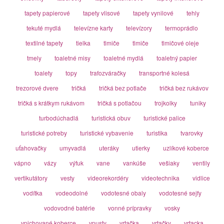
tapety papierové
tapety vlisové
tapety vynilové
tehly
tekuté mydlá
televízne karty
televízory
termoprádlo
textilné tapety
tielka
tlmiče
tlmiče
tlmičové oleje
tmely
toaletné misy
toaletné mydlá
toaletný papier
toalety
topy
trafozváračky
transportné kolesá
trezorové dvere
tričká
tričká bez potlače
tričká bez rukávov
tričká s krátkym rukávom
tričká s potlačou
trojkolky
tuniky
turbodúchadlá
turistická obuv
turistické palice
turistické potreby
turistické vybavenie
turistika
tvarovky
uťahovačky
umyvadlá
uteráky
utierky
uzlíkové koberce
vápno
vázy
výfuk
vane
vankúše
vešiaky
ventily
vertikutátory
vesty
videorekordéry
videotechnika
vidlice
vodítka
vodeodolné
vodotesné obaly
vodotesné sejfy
vodovodné batérie
vonné prípravky
vosky
vpichované koberce
vpusty
vrtačka
vrtačky
vrtacka