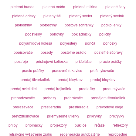
pletená bunda
pletená móda
pletená mikina
pletené šaty
pletené odevy
pletený šál
pletený sveter
pletený svetrík
plotostrihy
plotostrihy
poštové schránky
podkolienky
podstielky
pohovky
pokladničky
poličky
polyamidové kolesá
polyestery
pončá
ponožky
popisovače
posedy
posteľné prádlo
posteľné súpravy
postroje
prístrojové kolieska
pršíplášte
pracie prášky
pracie prášky
pracovné rukavice
prešmykovače
predaj štvorkoliek
predaj bicyklov
predaj bicyklov
predaj svietidiel
predaj trojkoliek
predložky
predumývače
prehadzovače
prehozy
prehrávače
prenájom štvorkoliek
prerezávače
prestieradlá
prestieradlá
prevodové oleje
prevzdušňovače
priemyselné utierky
prikrývky
prikrývky
prilby
pripinačky
projektory
puklice
reťaze
reflektory
refrakčné vyšetrenie zraku
regenerácia autobatérie
reprobedne