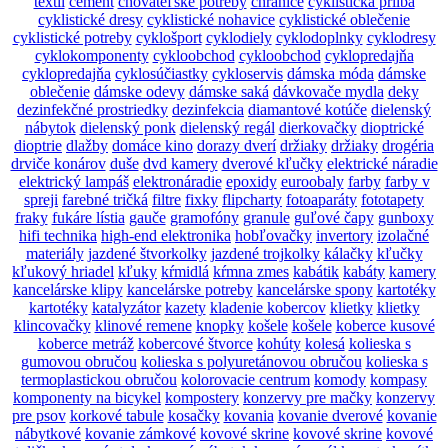
textil
cement
chovateľské potreby
chrániče
cyklistická prilba
cyklistické dresy
cyklistické nohavice
cyklistické oblečenie
cyklistické potreby
cyklošport
cyklodiely
cyklodoplnky
cyklodresy
cyklokomponenty
cykloobchod
cykloobchod
cyklopredajňa
cyklopredajňa
cyklosúčiastky
cykloservis
dámska móda
dámske
oblečenie
dámske odevy
dámske saká
dávkovače mydla
deky
dezinfekčné prostriedky
dezinfekcia
diamantové kotúče
dielenský
nábytok
dielenský ponk
dielenský regál
dierkovačky
dioptrické
dioptrie
dlažby
domáce kino
dorazy dverí
držiaky
držiaky
drogéria
drviče konárov
duše
dvd kamery
dverové kľučky
elektrické náradie
elektrický lampáš
elektronáradie
epoxidy
euroobaly
farby
farby v
spreji
farebné tričká
filtre
fixky
flipcharty
fotoaparáty
fototapety
fraky
fukáre lístia
gauče
gramofóny
granule
guľové čapy
gunboxy
hifi technika
high-end elektronika
hobľovačky
invertory
izolačné
materiály
jazdené štvorkolky
jazdené trojkolky
kálačky
kľučky
kľukový hriadel
kľuky
kŕmidlá
kŕmna zmes
kabátik
kabáty
kamery
kancelárske klipy
kancelárske potreby
kancelárske spony
kartotéky
kartotéky
katalyzátor
kazety
kladenie kobercov
klietky
klietky
klincovačky
klinové remene
knopky
košele
košele
koberce kusové
koberce metráž
kobercové štvorce
kohúty
kolesá
kolieska s
gumovou obručou
kolieska s polyuretánovou obručou
kolieska s
termoplastickou obručou
kolorovacie centrum
komody
kompasy
komponenty na bicykel
kompostery
konzervy pre mačky
konzervy
pre psov
korkové tabule
kosačky
kovania
kovanie dverové
kovanie
nábytkové
kovanie zámkové
kovové skrine
kovové skrine
kovové