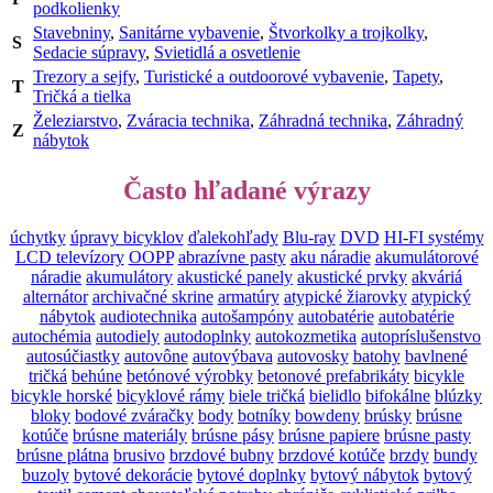
podkolienky
Stavebniny
,
Sanitárne vybavenie
,
Štvorkolky a trojkolky
,
S
Sedacie súpravy
,
Svietidlá a osvetlenie
Trezory a sejfy
,
Turistické a outdoorové vybavenie
,
Tapety
,
T
Tričká a tielka
Železiarstvo
,
Zváracia technika
,
Záhradná technika
,
Záhradný
Z
nábytok
Často hľadané výrazy
úchytky
úpravy bicyklov
ďalekohľady
Blu-ray
DVD
HI-FI systémy
LCD televízory
OOPP
abrazívne pasty
aku náradie
akumulátorové
náradie
akumulátory
akustické panely
akustické prvky
akváriá
alternátor
archivačné skrine
armatúry
atypické žiarovky
atypický
nábytok
audiotechnika
autošampóny
autobatérie
autobatérie
autochémia
autodiely
autodoplnky
autokozmetika
autopríslušenstvo
autosúčiastky
autovône
autovýbava
autovosky
batohy
bavlnené
tričká
behúne
betónové výrobky
betonové prefabrikáty
bicykle
bicykle horské
bicyklové rámy
biele tričká
bielidlo
bifokálne
blúzky
bloky
bodové zváračky
body
botníky
bowdeny
brúsky
brúsne
kotúče
brúsne materiály
brúsne pásy
brúsne papiere
brúsne pasty
brúsne plátna
brusivo
brzdové bubny
brzdové kotúče
brzdy
bundy
buzoly
bytové dekorácie
bytové doplnky
bytový nábytok
bytový