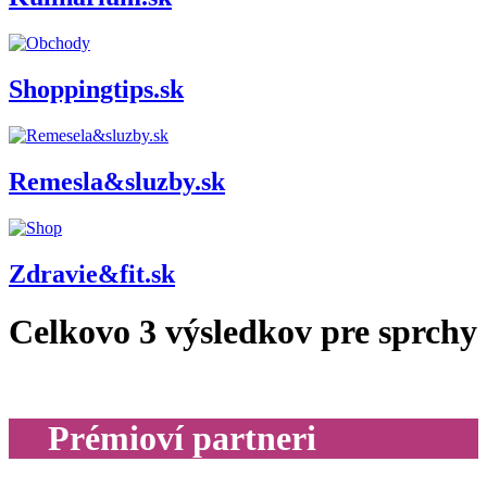
Shoppingtips.sk
Remesla&sluzby.sk
Zdravie&fit.sk
Celkovo
3
výsledkov pre
sprchy
Prémioví partneri