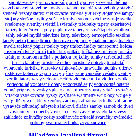
sponkovačky
sprchovacie kúty
sprchy
spreje
stavebná chémia
stavebná oceľ
stavebné hmoty
stavebné materiály
stavebniny
stavivá
stenové trezory
stereo
stierkovacie materiály
stierky
stojanové lampy
stojany
strešné krytiny
sušené krmivo
sukne
svetelné zdroje
svetlá
svetlomety
svetríky
svietidlá
svietniky
taburetky
tapety exteriérové
tapety interiérové
tapety papierové
tapety vlisové
tapety vynilové
tehly
tekuté mydlá
televízne karty
televízory
termoprádlo
textilné
tapety
tielka
tlmiče
tlmiče
tlmičové oleje
tmely
toaletné misy
toaletné
mydlá
toaletný papier
toalety
topy
trafozváračky
transportné kolesá
trezorové dvere
tričká
tričká bez potlače
tričká bez rukávov
tričká s
krátkym rukávom
tričká s potlačou
trojkolky
tuniky
turbodúchadlá
turistická obuv
turistické palice
turistické potreby
turistické
vybavenie
turistika
tvarovky
uťahovačky
umyvadlá
uteráky
utierky
uzlíkové koberce
vápno
vázy
výfuk
vane
vankúše
vešiaky
ventily
vertikutátory
vesty
videorekordéry
videotechnika
vidlice
vodítka
vodeodolné
vodotesné obaly
vodotesné sejfy
vodovodné batérie
vonné prípravky
vosky
vpichované koberce
vpusty
vrtačka
vrtačky
vrtacka
vstrekovacie trysky
vyžínače
wattmetre
wc bloky
wc gely
wc guličky
wc tablety
xenóny
záclony
záhradná technika
záhradné
vysávače
záhradný nábytok
zámková dlažba
zámky
zámok do dverí
zásobníky na utierky
záveska na wc
závesné svietidlá
závesy
zakladače
zošívačky
zošity
zosilňovače
zrkadlá
zváračky
zváračské
potreby
zváracia technika
zvýrazňovače
Hľadáme kvalitné firmy!