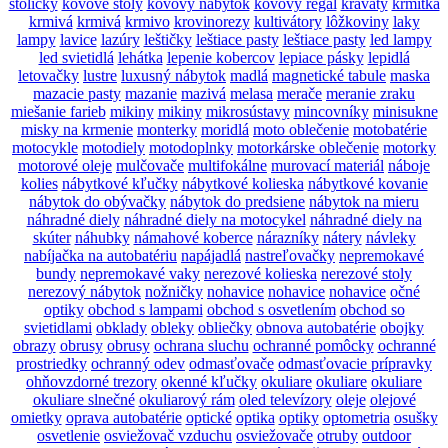
stoličky
kovové stoly
kovový nábytok
kovový regál
kravaty
krmítka
krmivá
krmivá
krmivo
krovinorezy
kultivátory
lôžkoviny
laky
lampy
lavice
lazúry
leštičky
leštiace pasty
leštiace pasty
led lampy
led svietidlá
lehátka
lepenie kobercov
lepiace pásky
lepidlá
letovačky
lustre
luxusný nábytok
madlá
magnetické tabule
maska
mazacie pasty
mazanie
mazivá
melasa
merače
meranie zraku
miešanie farieb
mikiny
mikiny
mikrosústavy
mincovníky
minisukne
misky na krmenie
monterky
moridlá
moto oblečenie
motobatérie
motocykle
motodiely
motodoplnky
motorkárske oblečenie
motorky
motorové oleje
mulčovače
multifokálne
murovací materiál
náboje
kolies
nábytkové kľučky
nábytkové kolieska
nábytkové kovanie
nábytok do obývačky
nábytok do predsiene
nábytok na mieru
náhradné diely
náhradné diely na motocykel
náhradné diely na
skúter
náhubky
námahové koberce
nárazníky
nátery
návleky
nabíjačka na autobatériu
napájadlá
nastreľovačky
nepremokavé
bundy
nepremokavé vaky
nerezové kolieska
nerezové stoly
nerezový nábytok
nožničky
nohavice
nohavice
nohavice
očné
optiky
obchod s lampami
obchod s osvetlením
obchod so
svietidlami
obklady
obleky
obliečky
obnova autobatérie
obojky
obrazy
obrusy
obrusy
ochrana sluchu
ochranné pomôcky
ochranné
prostriedky
ochranný odev
odmasťovače
odmasťovacie prípravky
ohňovzdorné trezory
okenné kľučky
okuliare
okuliare
okuliare
okuliare slnečné
okuliarový rám
oled televízory
oleje
olejové
omietky
oprava autobatérie
optické
optika
optiky
optometria
osušky
osvetlenie
osviežovač vzduchu
osviežovače
otruby
outdoor