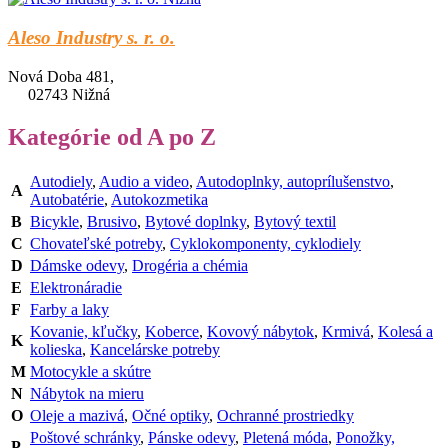
Aleso Industry s. r. o.
Nová Doba 481,
02743 Nižná
Kategórie od A po Z
Autodiely
,
Audio a video
,
Autodoplnky, autoprílušenstvo
,
A
Autobatérie
,
Autokozmetika
B
Bicykle
,
Brusivo
,
Bytové doplnky
,
Bytový textil
C
Chovateľské potreby
,
Cyklokomponenty, cyklodiely
D
Dámske odevy
,
Drogéria a chémia
E
Elektronáradie
F
Farby a laky
Kovanie, kľučky
,
Koberce
,
Kovový nábytok
,
Krmivá
,
Kolesá a
K
kolieska
,
Kancelárske potreby
M
Motocykle a skútre
N
Nábytok na mieru
O
Oleje a mazivá
,
Očné optiky
,
Ochranné prostriedky
Poštové schránky
,
Pánske odevy
,
Pletená móda
,
Ponožky,
P