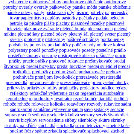
vybavenie
outdoorová obuv
outdoorové oblečenie
outdoorové
potreby
overaly
overaly
pájkovačky
pánska móda
pánske oblečenie
pánske odevy
pánty
páske saká
píly
písacie potreby
papierenský
tovar
papierníctvo
paplóny
pastorky
pečiatky
pedále
pelechy
petrolejka
pisoáre
plášte
plachty
plazmové rezačky
plazmové
televízie
plazmové zváranie
pletená bunda
pletená móda
pletená
mikina
pletené šaty
pletené odevy
pletený šál
pletený sveter
pletený
svetrík
plotostrihy
plotostrihy
poštové schránky
podkolienky
podstielky
pohovky
pokladničky
poličky
polyamidové kolesá
polyestery
pončá
ponožky
popisovače
posedy
posteľné prádlo
posteľné súpravy
postroje
prístrojové kolieska
pršíplášte
pracie
prášky
pracie prášky
pracovné rukavice
prešmykovače
predaj
štvorkoliek
predaj bicyklov
predaj bicyklov
predaj svietidiel
predaj
trojkoliek
predložky
predumývače
prehadzovače
prehozy
prehrávače
prenájom štvorkoliek
prerezávače
prestieradlá
prestieradlá
prevodové oleje
prevzdušňovače
priemyselné utierky
prikrývky
prikrývky
prilby
pripinačky
projektory
puklice
reťaze
reflektory
refrakčné vyšetrenie zraku
regenerácia autobatérie
reprobedne
reproduktory
respirátor
rezné kotúče
riadidlá
riedidlá
rohože
rohože
rolovacie kolieska
rotavátory
rozvody
rukavice
sadra
sadrokartón
sanitárne vybavenie
sanita
savo
sedačky
sedacie
súpravy
sedlá
sedlovky
sekacie kladivá
senzory
servis štvorkoliek
servis bicyklov
servoriadenie
sifóny
silenbloky
skútre
skrinky
skrinky na kľúče
slúchadlá
slúchadlá
smart televízory
smetné koše
snežné frézy
spätné zrkadlá
splachovače
splachovací záchod