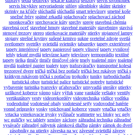
súpravy
sedlá
sedlovky
sekacie kladivá
senzory
servis štvorkoliek
servis bicyklov
servoriadenie
sifóny
silenbloky
skútre
skrinky
skrinky na kľúče
slúchadlá
slúchadlá
smart televízory
smetné koše
snežné frézy
spätné zrkadlá
splachovače
splachovací záchod
sponkovačky
sprchovacie kúty
sprchy
spreje
stavebná chémia
stavebná oceľ
stavebné hmoty
stavebné materiály
stavebniny
stavivá
stenové trezory
stereo
stierkovacie materiály
stierky
stojanové lampy
stojany
strešné krytiny
sušené krmivo
sukne
svetelné zdroje
svetlá
svetlomety
svetríky
svietidlá
svietniky
taburetky
tapety exteriérové
tapety interiérové
tapety papierové
tapety vlisové
tapety vynilové
tehly
tekuté mydlá
televízne karty
televízory
termoprádlo
textilné
tapety
tielka
tlmiče
tlmiče
tlmičové oleje
tmely
toaletné misy
toaletné
mydlá
toaletný papier
toalety
topy
trafozváračky
transportné kolesá
trezorové dvere
tričká
tričká bez potlače
tričká bez rukávov
tričká s
krátkym rukávom
tričká s potlačou
trojkolky
tuniky
turbodúchadlá
turistická obuv
turistické palice
turistické potreby
turistické
vybavenie
turistika
tvarovky
uťahovačky
umyvadlá
uteráky
utierky
uzlíkové koberce
vápno
vázy
výfuk
vane
vankúše
vešiaky
ventily
vertikutátory
vesty
videorekordéry
videotechnika
vidlice
vodítka
vodeodolné
vodotesné obaly
vodotesné sejfy
vodovodné batérie
vonné prípravky
vosky
vpichované koberce
vpusty
vrtačka
vrtačky
vrtacka
vstrekovacie trysky
vyžínače
wattmetre
wc bloky
wc gely
wc guličky
wc tablety
xenóny
záclony
záhradná technika
záhradné
vysávače
záhradný nábytok
zámková dlažba
zámky
zámok do dverí
zásobníky na utierky
záveska na wc
závesné svietidlá
závesy