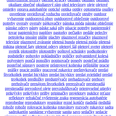
okuliare slnečné
okuliarový rám
oled televízory
oleje
olejové
omietky
oprava autobatérie
optické
optika
optiky
optometria
osušky
osvetlenie
osviežovač vzduchu
osviežovače
otruby
outdoor
vybavenie
outdoorová obuv
outdoorové oblečenie
outdoorové
potreby
overaly
overaly
pájkovačky
pánska móda
pánske oblečenie
pánske odevy
pánty
páske saká
píly
písacie potreby
papierenský
tovar
papierníctvo
paplóny
pastorky
pečiatky
pedále
pelechy
petrolejka
pisoáre
plášte
plachty
plazmové rezačky
plazmové
televízie
plazmové zváranie
pletená bunda
pletená móda
pletená
mikina
pletené šaty
pletené odevy
pletený šál
pletený sveter
pletený
svetrík
plotostrihy
plotostrihy
poštové schránky
podkolienky
podstielky
pohovky
pokladničky
poličky
polyamidové kolesá
polyestery
pončá
ponožky
popisovače
posedy
posteľné prádlo
posteľné súpravy
postroje
prístrojové kolieska
pršíplášte
pracie
prášky
pracie prášky
pracovné rukavice
prešmykovače
predaj
štvorkoliek
predaj bicyklov
predaj bicyklov
predaj svietidiel
predaj
trojkoliek
predložky
predumývače
prehadzovače
prehozy
prehrávače
prenájom štvorkoliek
prerezávače
prestieradlá
prestieradlá
prevodové oleje
prevzdušňovače
priemyselné utierky
prikrývky
prikrývky
prilby
pripinačky
projektory
puklice
reťaze
reflektory
refrakčné vyšetrenie zraku
regenerácia autobatérie
reprobedne
reproduktory
respirátor
rezné kotúče
riadidlá
riedidlá
rohože
rohože
rolovacie kolieska
rotavátory
rozvody
rukavice
sadra
sadrokartón
sanitárne vybavenie
sanita
savo
sedačky
sedacie