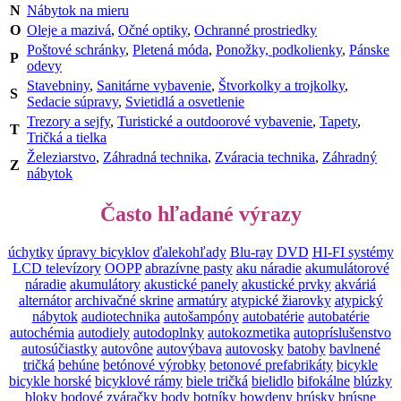
N
Nábytok na mieru
O
Oleje a mazivá
,
Očné optiky
,
Ochranné prostriedky
Poštové schránky
,
Pletená móda
,
Ponožky, podkolienky
,
Pánske
P
odevy
Stavebniny
,
Sanitárne vybavenie
,
Štvorkolky a trojkolky
,
S
Sedacie súpravy
,
Svietidlá a osvetlenie
Trezory a sejfy
,
Turistické a outdoorové vybavenie
,
Tapety
,
T
Tričká a tielka
Železiarstvo
,
Záhradná technika
,
Zváracia technika
,
Záhradný
Z
nábytok
Často hľadané výrazy
úchytky
úpravy bicyklov
ďalekohľady
Blu-ray
DVD
HI-FI systémy
LCD televízory
OOPP
abrazívne pasty
aku náradie
akumulátorové
náradie
akumulátory
akustické panely
akustické prvky
akváriá
alternátor
archivačné skrine
armatúry
atypické žiarovky
atypický
nábytok
audiotechnika
autošampóny
autobatérie
autobatérie
autochémia
autodiely
autodoplnky
autokozmetika
autopríslušenstvo
autosúčiastky
autovône
autovýbava
autovosky
batohy
bavlnené
tričká
behúne
betónové výrobky
betonové prefabrikáty
bicykle
bicykle horské
bicyklové rámy
biele tričká
bielidlo
bifokálne
blúzky
bloky
bodové zváračky
body
botníky
bowdeny
brúsky
brúsne