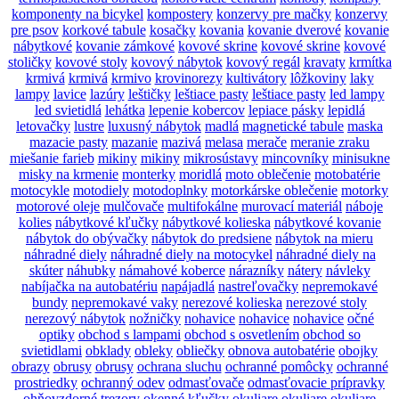
komponenty na bicykel
kompostery
konzervy pre mačky
konzervy
pre psov
korkové tabule
kosačky
kovania
kovanie dverové
kovanie
nábytkové
kovanie zámkové
kovové skrine
kovové skrine
kovové
stoličky
kovové stoly
kovový nábytok
kovový regál
kravaty
krmítka
krmivá
krmivá
krmivo
krovinorezy
kultivátory
lôžkoviny
laky
lampy
lavice
lazúry
leštičky
leštiace pasty
leštiace pasty
led lampy
led svietidlá
lehátka
lepenie kobercov
lepiace pásky
lepidlá
letovačky
lustre
luxusný nábytok
madlá
magnetické tabule
maska
mazacie pasty
mazanie
mazivá
melasa
merače
meranie zraku
miešanie farieb
mikiny
mikiny
mikrosústavy
mincovníky
minisukne
misky na krmenie
monterky
moridlá
moto oblečenie
motobatérie
motocykle
motodiely
motodoplnky
motorkárske oblečenie
motorky
motorové oleje
mulčovače
multifokálne
murovací materiál
náboje
kolies
nábytkové kľučky
nábytkové kolieska
nábytkové kovanie
nábytok do obývačky
nábytok do predsiene
nábytok na mieru
náhradné diely
náhradné diely na motocykel
náhradné diely na
skúter
náhubky
námahové koberce
nárazníky
nátery
návleky
nabíjačka na autobatériu
napájadlá
nastreľovačky
nepremokavé
bundy
nepremokavé vaky
nerezové kolieska
nerezové stoly
nerezový nábytok
nožničky
nohavice
nohavice
nohavice
očné
optiky
obchod s lampami
obchod s osvetlením
obchod so
svietidlami
obklady
obleky
obliečky
obnova autobatérie
obojky
obrazy
obrusy
obrusy
ochrana sluchu
ochranné pomôcky
ochranné
prostriedky
ochranný odev
odmasťovače
odmasťovacie prípravky
ohňovzdorné trezory
okenné kľučky
okuliare
okuliare
okuliare