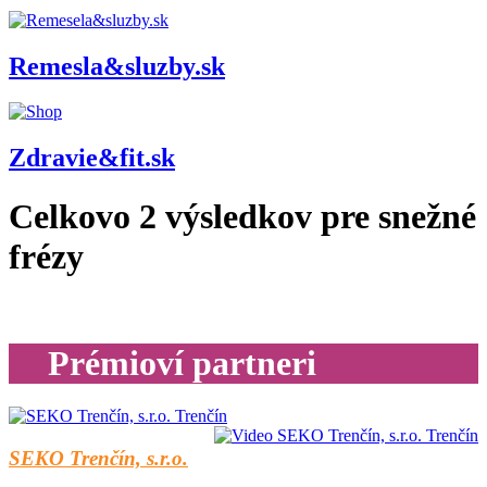
Remesla&sluzby.sk
Zdravie&fit.sk
Celkovo
2
výsledkov pre
snežné
frézy
Prémioví partneri
SEKO Trenčín, s.r.o.