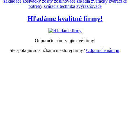
zakladače
zošívačky
zošity
zosilňovače
zrkadlá
zváračky
zváračské
potreby
zváracia technika
zvýrazňovače
Hľadáme kvalitné firmy!
Odporučte nám zaujímavé firmy!
Ste spokojní so službami niektorej firmy?
Odporučte nám ju
!