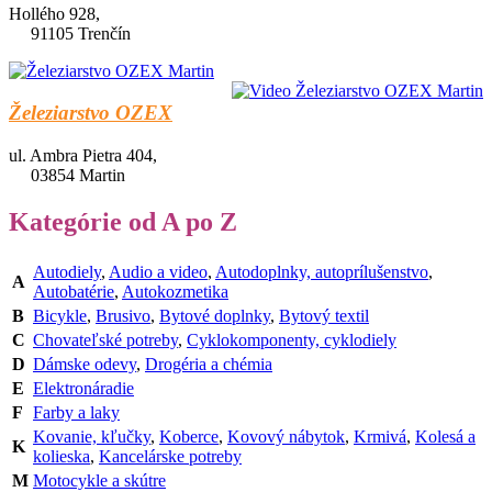
Hollého 928,
91105 Trenčín
Železiarstvo OZEX
ul. Ambra Pietra 404,
03854 Martin
Kategórie od A po Z
Autodiely
,
Audio a video
,
Autodoplnky, autoprílušenstvo
,
A
Autobatérie
,
Autokozmetika
B
Bicykle
,
Brusivo
,
Bytové doplnky
,
Bytový textil
C
Chovateľské potreby
,
Cyklokomponenty, cyklodiely
D
Dámske odevy
,
Drogéria a chémia
E
Elektronáradie
F
Farby a laky
Kovanie, kľučky
,
Koberce
,
Kovový nábytok
,
Krmivá
,
Kolesá a
K
kolieska
,
Kancelárske potreby
M
Motocykle a skútre