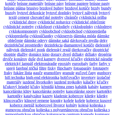
kotúče
brúsne materiály
brúsne pásy
brúsne papiere
brúsne pasty
brúsne plátna
brusivo
brzdové bubny
brzdové kotúče
brzdy
bundy
buzoly
bytové dekorácie
bytové doplnky
bytový nábytok
bytový
textil
cement
chovateľské potreby
chrániče
cyklistická prilba
cyklistické dresy
cyklistické nohavice
cyklistické oblečenie
cyklistické potreby
cyklošport
cyklodiely
cyklodoplnky
cyklodresy
cyklokomponenty
cykloobchod
cykloobchod
cyklopredajňa
cyklopredajňa
cyklosúčiastky
cykloservis
dámska móda
dámske
oblečenie
dámske odevy
dámske saká
dávkovače mydla
deky
dezinfekčné prostriedky
dezinfekcia
diamantové kotúče
dielenský
nábytok
dielenský ponk
dielenský regál
dierkovačky
dioptrické
dioptrie
dlažby
domáce kino
dorazy dverí
držiaky
držiaky
drogéria
drviče konárov
duše
dvd kamery
dverové kľučky
elektrické náradie
elektrický lampáš
elektronáradie
epoxidy
euroobaly
farby
farby v
spreji
farebné tričká
filtre
fixky
flipcharty
fotoaparáty
fototapety
fraky
fukáre lístia
gauče
gramofóny
granule
guľové čapy
gunboxy
hifi technika
high-end elektronika
hobľovačky
invertory
izolačné
materiály
jazdené štvorkolky
jazdené trojkolky
kálačky
kľučky
kľukový hriadel
kľuky
kŕmidlá
kŕmna zmes
kabátik
kabáty
kamery
kancelárske klipy
kancelárske potreby
kancelárske spony
kartotéky
kartotéky
katalyzátor
kazety
kladenie kobercov
klietky
klietky
klincovačky
klinové remene
knopky
košele
košele
koberce kusové
koberce metráž
kobercové štvorce
kohúty
kolesá
kolieska s
gumovou obručou
kolieska s polyuretánovou obručou
kolieska s
termoplastickou obručou
kolorovacie centrum
komody
kompasy