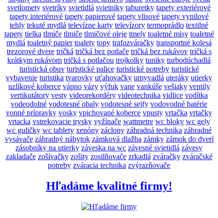
svetlomety
svetríky
svietidlá
svietniky
taburetky
tapety exteriérové
tapety interiérové
tapety papierové
tapety vlisové
tapety vynilové
tehly
tekuté mydlá
televízne karty
televízory
termoprádlo
textilné
tapety
tielka
tlmiče
tlmiče
tlmičové oleje
tmely
toaletné misy
toaletné
mydlá
toaletný papier
toalety
topy
trafozváračky
transportné kolesá
trezorové dvere
tričká
tričká bez potlače
tričká bez rukávov
tričká s
krátkym rukávom
tričká s potlačou
trojkolky
tuniky
turbodúchadlá
turistická obuv
turistické palice
turistické potreby
turistické
vybavenie
turistika
tvarovky
uťahovačky
umyvadlá
uteráky
utierky
uzlíkové koberce
vápno
vázy
výfuk
vane
vankúše
vešiaky
ventily
vertikutátory
vesty
videorekordéry
videotechnika
vidlice
vodítka
vodeodolné
vodotesné obaly
vodotesné sejfy
vodovodné batérie
vonné prípravky
vosky
vpichované koberce
vpusty
vrtačka
vrtačky
vrtacka
vstrekovacie trysky
vyžínače
wattmetre
wc bloky
wc gely
wc guličky
wc tablety
xenóny
záclony
záhradná technika
záhradné
vysávače
záhradný nábytok
zámková dlažba
zámky
zámok do dverí
zásobníky na utierky
záveska na wc
závesné svietidlá
závesy
zakladače
zošívačky
zošity
zosilňovače
zrkadlá
zváračky
zváračské
potreby
zváracia technika
zvýrazňovače
Hľadáme kvalitné firmy!