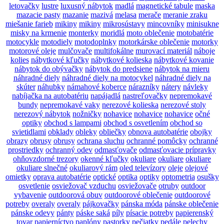
letovačky
lustre
luxusný nábytok
madlá
magnetické tabule
maska
mazacie pasty
mazanie
mazivá
melasa
merače
meranie zraku
miešanie farieb
mikiny
mikiny
mikrosústavy
mincovníky
minisukne
misky na krmenie
monterky
moridlá
moto oblečenie
motobatérie
motocykle
motodiely
motodoplnky
motorkárske oblečenie
motorky
motorové oleje
mulčovače
multifokálne
murovací materiál
náboje
kolies
nábytkové kľučky
nábytkové kolieska
nábytkové kovanie
nábytok do obývačky
nábytok do predsiene
nábytok na mieru
náhradné diely
náhradné diely na motocykel
náhradné diely na
skúter
náhubky
námahové koberce
nárazníky
nátery
návleky
nabíjačka na autobatériu
napájadlá
nastreľovačky
nepremokavé
bundy
nepremokavé vaky
nerezové kolieska
nerezové stoly
nerezový nábytok
nožničky
nohavice
nohavice
nohavice
očné
optiky
obchod s lampami
obchod s osvetlením
obchod so
svietidlami
obklady
obleky
obliečky
obnova autobatérie
obojky
obrazy
obrusy
obrusy
ochrana sluchu
ochranné pomôcky
ochranné
prostriedky
ochranný odev
odmasťovače
odmasťovacie prípravky
ohňovzdorné trezory
okenné kľučky
okuliare
okuliare
okuliare
okuliare slnečné
okuliarový rám
oled televízory
oleje
olejové
omietky
oprava autobatérie
optické
optika
optiky
optometria
osušky
osvetlenie
osviežovač vzduchu
osviežovače
otruby
outdoor
vybavenie
outdoorová obuv
outdoorové oblečenie
outdoorové
potreby
overaly
overaly
pájkovačky
pánska móda
pánske oblečenie
pánske odevy
pánty
páske saká
píly
písacie potreby
papierenský
tovar
papierníctvo
paplóny
pastorky
pečiatky
pedále
pelechy