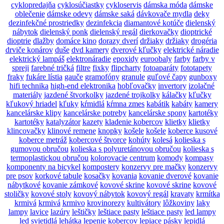
cyklopredajňa
cyklosúčiastky
cykloservis
dámska móda
dámske
oblečenie
dámske odevy
dámske saká
dávkovače mydla
deky
dezinfekčné prostriedky
dezinfekcia
diamantové kotúče
dielenský
nábytok
dielenský ponk
dielenský regál
dierkovačky
dioptrické
dioptrie
dlažby
domáce kino
dorazy dverí
držiaky
držiaky
drogéria
drviče konárov
duše
dvd kamery
dverové kľučky
elektrické náradie
elektrický lampáš
elektronáradie
epoxidy
euroobaly
farby
farby v
spreji
farebné tričká
filtre
fixky
flipcharty
fotoaparáty
fototapety
fraky
fukáre lístia
gauče
gramofóny
granule
guľové čapy
gunboxy
hifi technika
high-end elektronika
hobľovačky
invertory
izolačné
materiály
jazdené štvorkolky
jazdené trojkolky
kálačky
kľučky
kľukový hriadel
kľuky
kŕmidlá
kŕmna zmes
kabátik
kabáty
kamery
kancelárske klipy
kancelárske potreby
kancelárske spony
kartotéky
kartotéky
katalyzátor
kazety
kladenie kobercov
klietky
klietky
klincovačky
klinové remene
knopky
košele
košele
koberce kusové
koberce metráž
kobercové štvorce
kohúty
kolesá
kolieska s
gumovou obručou
kolieska s polyuretánovou obručou
kolieska s
termoplastickou obručou
kolorovacie centrum
komody
kompasy
komponenty na bicykel
kompostery
konzervy pre mačky
konzervy
pre psov
korkové tabule
kosačky
kovania
kovanie dverové
kovanie
nábytkové
kovanie zámkové
kovové skrine
kovové skrine
kovové
stoličky
kovové stoly
kovový nábytok
kovový regál
kravaty
krmítka
krmivá
krmivá
krmivo
krovinorezy
kultivátory
lôžkoviny
laky
lampy
lavice
lazúry
leštičky
leštiace pasty
leštiace pasty
led lampy
led svietidlá
lehátka
lepenie kobercov
lepiace pásky
lepidlá