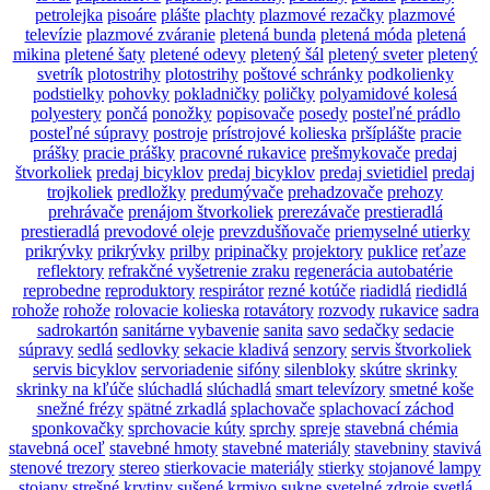
petrolejka
pisoáre
plášte
plachty
plazmové rezačky
plazmové
televízie
plazmové zváranie
pletená bunda
pletená móda
pletená
mikina
pletené šaty
pletené odevy
pletený šál
pletený sveter
pletený
svetrík
plotostrihy
plotostrihy
poštové schránky
podkolienky
podstielky
pohovky
pokladničky
poličky
polyamidové kolesá
polyestery
pončá
ponožky
popisovače
posedy
posteľné prádlo
posteľné súpravy
postroje
prístrojové kolieska
pršíplášte
pracie
prášky
pracie prášky
pracovné rukavice
prešmykovače
predaj
štvorkoliek
predaj bicyklov
predaj bicyklov
predaj svietidiel
predaj
trojkoliek
predložky
predumývače
prehadzovače
prehozy
prehrávače
prenájom štvorkoliek
prerezávače
prestieradlá
prestieradlá
prevodové oleje
prevzdušňovače
priemyselné utierky
prikrývky
prikrývky
prilby
pripinačky
projektory
puklice
reťaze
reflektory
refrakčné vyšetrenie zraku
regenerácia autobatérie
reprobedne
reproduktory
respirátor
rezné kotúče
riadidlá
riedidlá
rohože
rohože
rolovacie kolieska
rotavátory
rozvody
rukavice
sadra
sadrokartón
sanitárne vybavenie
sanita
savo
sedačky
sedacie
súpravy
sedlá
sedlovky
sekacie kladivá
senzory
servis štvorkoliek
servis bicyklov
servoriadenie
sifóny
silenbloky
skútre
skrinky
skrinky na kľúče
slúchadlá
slúchadlá
smart televízory
smetné koše
snežné frézy
spätné zrkadlá
splachovače
splachovací záchod
sponkovačky
sprchovacie kúty
sprchy
spreje
stavebná chémia
stavebná oceľ
stavebné hmoty
stavebné materiály
stavebniny
stavivá
stenové trezory
stereo
stierkovacie materiály
stierky
stojanové lampy
stojany
strešné krytiny
sušené krmivo
sukne
svetelné zdroje
svetlá