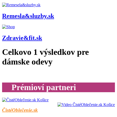
Remesla&sluzby.sk
Zdravie&fit.sk
Celkovo
1
výsledkov pre
dámske odevy
Prémioví partneri
ČistéOblečenie.sk