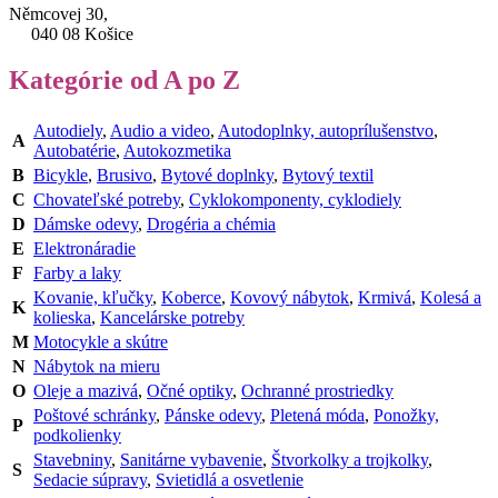
Němcovej 30,
040 08 Košice
Kategórie od A po Z
Autodiely
,
Audio a video
,
Autodoplnky, autoprílušenstvo
,
A
Autobatérie
,
Autokozmetika
B
Bicykle
,
Brusivo
,
Bytové doplnky
,
Bytový textil
C
Chovateľské potreby
,
Cyklokomponenty, cyklodiely
D
Dámske odevy
,
Drogéria a chémia
E
Elektronáradie
F
Farby a laky
Kovanie, kľučky
,
Koberce
,
Kovový nábytok
,
Krmivá
,
Kolesá a
K
kolieska
,
Kancelárske potreby
M
Motocykle a skútre
N
Nábytok na mieru
O
Oleje a mazivá
,
Očné optiky
,
Ochranné prostriedky
Poštové schránky
,
Pánske odevy
,
Pletená móda
,
Ponožky,
P
podkolienky
Stavebniny
,
Sanitárne vybavenie
,
Štvorkolky a trojkolky
,
S
Sedacie súpravy
,
Svietidlá a osvetlenie