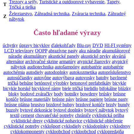
Trezory a sejfy
,
Turistické a outdoorové vybavenie
,
Tapety
,
T
Tričká a tielka
Železiarstvo
,
Záhradná technika
,
Zváracia technika
,
Záhradný
Z
nábytok
Často hľadané výrazy
úchytky
úpravy bicyklov
ďalekohľady
Blu-ray
DVD
HI-FI systémy
LCD televízory
OOPP
abrazívne pasty
aku náradie
akumulátorové
náradie
akumulátory
akustické panely
akustické prvky
akváriá
alternátor
archivačné skrine
armatúry
atypické žiarovky
atypický
nábytok
audiotechnika
autošampóny
autobatérie
autobatérie
autochémia
autodiely
autodoplnky
autokozmetika
autopríslušenstvo
autosúčiastky
autovône
autovýbava
autovosky
batohy
bavlnené
tričká
behúne
betónové výrobky
betonové prefabrikáty
bicykle
bicykle horské
bicyklové rámy
biele tričká
bielidlo
bifokálne
blúzky
bloky
bodové zváračky
body
botníky
bowdeny
brúsky
brúsne
kotúče
brúsne materiály
brúsne pásy
brúsne papiere
brúsne pasty
brúsne plátna
brusivo
brzdové bubny
brzdové kotúče
brzdy
bundy
buzoly
bytové dekorácie
bytové doplnky
bytový nábytok
bytový
textil
cement
chovateľské potreby
chrániče
cyklistická prilba
cyklistické dresy
cyklistické nohavice
cyklistické oblečenie
cyklistické potreby
cyklošport
cyklodiely
cyklodoplnky
cyklodresy
cyklokomponenty
cykloobchod
cykloobchod
cyklopredajňa