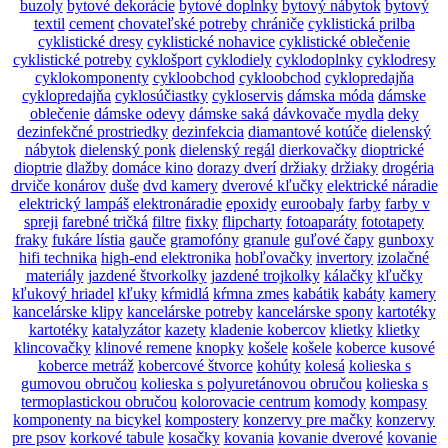
buzoly
bytové dekorácie
bytové doplnky
bytový nábytok
bytový
textil
cement
chovateľské potreby
chrániče
cyklistická prilba
cyklistické dresy
cyklistické nohavice
cyklistické oblečenie
cyklistické potreby
cyklošport
cyklodiely
cyklodoplnky
cyklodresy
cyklokomponenty
cykloobchod
cykloobchod
cyklopredajňa
cyklopredajňa
cyklosúčiastky
cykloservis
dámska móda
dámske
oblečenie
dámske odevy
dámske saká
dávkovače mydla
deky
dezinfekčné prostriedky
dezinfekcia
diamantové kotúče
dielenský
nábytok
dielenský ponk
dielenský regál
dierkovačky
dioptrické
dioptrie
dlažby
domáce kino
dorazy dverí
držiaky
držiaky
drogéria
drviče konárov
duše
dvd kamery
dverové kľučky
elektrické náradie
elektrický lampáš
elektronáradie
epoxidy
euroobaly
farby
farby v
spreji
farebné tričká
filtre
fixky
flipcharty
fotoaparáty
fototapety
fraky
fukáre lístia
gauče
gramofóny
granule
guľové čapy
gunboxy
hifi technika
high-end elektronika
hobľovačky
invertory
izolačné
materiály
jazdené štvorkolky
jazdené trojkolky
kálačky
kľučky
kľukový hriadel
kľuky
kŕmidlá
kŕmna zmes
kabátik
kabáty
kamery
kancelárske klipy
kancelárske potreby
kancelárske spony
kartotéky
kartotéky
katalyzátor
kazety
kladenie kobercov
klietky
klietky
klincovačky
klinové remene
knopky
košele
košele
koberce kusové
koberce metráž
kobercové štvorce
kohúty
kolesá
kolieska s
gumovou obručou
kolieska s polyuretánovou obručou
kolieska s
termoplastickou obručou
kolorovacie centrum
komody
kompasy
komponenty na bicykel
kompostery
konzervy pre mačky
konzervy
pre psov
korkové tabule
kosačky
kovania
kovanie dverové
kovanie