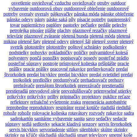
osvetlenie
osviežovač vzduchu
osviežovače
otruby
outdoor
vybavenie
outdoorová obuv
outdoorové oblečenie
outdoorové
potreby
overaly
overaly
pájkovačky
pánska móda
pánske oblečenie
pánske odevy
pánty
páske saká
píly
písacie potreby
papierenský
tovar
papierníctvo
paplóny
pastorky
pečiatky
pedále
pelechy
petrolejka
pisoáre
plášte
plachty
plazmové rezačky
plazmové
televízie
plazmové zváranie
pletená bunda
pletená móda
pletená
mikina
pletené šaty
pletené odevy
pletený šál
pletený sveter
pletený
svetrík
plotostrihy
plotostrihy
poštové schránky
podkolienky
podstielky
pohovky
pokladničky
poličky
polyamidové kolesá
polyestery
pončá
ponožky
popisovače
posedy
posteľné prádlo
posteľné súpravy
postroje
prístrojové kolieska
pršíplášte
pracie
prášky
pracie prášky
pracovné rukavice
prešmykovače
predaj
štvorkoliek
predaj bicyklov
predaj bicyklov
predaj svietidiel
predaj
trojkoliek
predložky
predumývače
prehadzovače
prehozy
prehrávače
prenájom štvorkoliek
prerezávače
prestieradlá
prestieradlá
prevodové oleje
prevzdušňovače
priemyselné utierky
prikrývky
prikrývky
prilby
pripinačky
projektory
puklice
reťaze
reflektory
refrakčné vyšetrenie zraku
regenerácia autobatérie
reprobedne
reproduktory
respirátor
rezné kotúče
riadidlá
riedidlá
rohože
rohože
rolovacie kolieska
rotavátory
rozvody
rukavice
sadra
sadrokartón
sanitárne vybavenie
sanita
savo
sedačky
sedacie
súpravy
sedlá
sedlovky
sekacie kladivá
senzory
servis štvorkoliek
servis bicyklov
servoriadenie
sifóny
silenbloky
skútre
skrinky
skrinky na kľúče
slúchadlá
slúchadlá
smart televízory
smetné koše