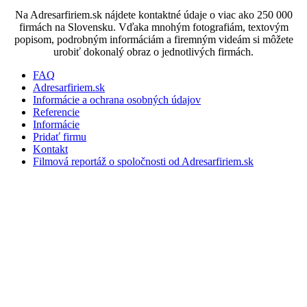
Na Adresarfiriem.sk nájdete kontaktné údaje o viac ako 250 000
firmách na Slovensku. Vďaka mnohým fotografiám, textovým
popisom, podrobným informáciám a firemným videám si môžete
urobiť dokonalý obraz o jednotlivých firmách.
FAQ
Adresarfiriem.sk
Informácie a ochrana osobných údajov
Referencie
Informácie
Pridať firmu
Kontakt
Filmová reportáž o spoločnosti od Adresarfiriem.sk