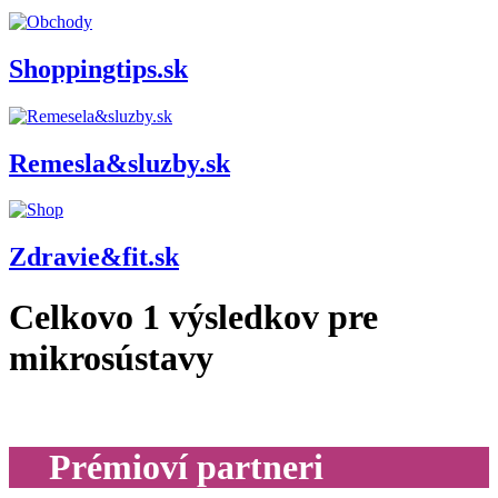
Shoppingtips.sk
Remesla&sluzby.sk
Zdravie&fit.sk
Celkovo
1
výsledkov pre
mikrosústavy
Prémioví partneri