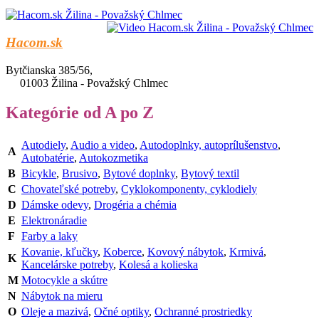
Hacom.sk
Bytčianska 385/56,
01003 Žilina - Považský Chlmec
Kategórie od A po Z
Autodiely
,
Audio a video
,
Autodoplnky, autoprílušenstvo
,
A
Autobatérie
,
Autokozmetika
B
Bicykle
,
Brusivo
,
Bytové doplnky
,
Bytový textil
C
Chovateľské potreby
,
Cyklokomponenty, cyklodiely
D
Dámske odevy
,
Drogéria a chémia
E
Elektronáradie
F
Farby a laky
Kovanie, kľučky
,
Koberce
,
Kovový nábytok
,
Krmivá
,
K
Kancelárske potreby
,
Kolesá a kolieska
M
Motocykle a skútre
N
Nábytok na mieru
O
Oleje a mazivá
,
Očné optiky
,
Ochranné prostriedky