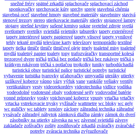
snežné frézy
spätné zrkadlá
splachovače
splachovací záchod
sponkovačky
sprchovacie kúty
sprchy
spreje
stavebná chémia
stavebná oceľ
stavebné hmoty
stavebné materiály
stavebniny
stavivá
stenové trezory
stereo
stierkovacie materiály
stierky
stojanové lampy
stojany
strešné krytiny
sušené krmivo
sukne
svetelné zdroje
svetlá
svetlomety
svetríky
svietidlá
svietniky
taburetky
tapety exteriérové
tapety interiérové
tapety papierové
tapety vlisové
tapety vynilové
tehly
tekuté mydlá
televízne karty
televízory
termoprádlo
textilné
tapety
tielka
tlmiče
tlmiče
tlmičové oleje
tmely
toaletné misy
toaletné
mydlá
toaletný papier
toalety
topy
trafozváračky
transportné kolesá
trezorové dvere
tričká
tričká bez potlače
tričká bez rukávov
tričká s
krátkym rukávom
tričká s potlačou
trojkolky
tuniky
turbodúchadlá
turistická obuv
turistické palice
turistické potreby
turistické
vybavenie
turistika
tvarovky
uťahovačky
umyvadlá
uteráky
utierky
uzlíkové koberce
vápno
vázy
výfuk
vane
vankúše
vešiaky
ventily
vertikutátory
vesty
videorekordéry
videotechnika
vidlice
vodítka
vodeodolné
vodotesné obaly
vodotesné sejfy
vodovodné batérie
vonné prípravky
vosky
vpichované koberce
vpusty
vrtačka
vrtačky
vrtacka
vstrekovacie trysky
vyžínače
wattmetre
wc bloky
wc gely
wc guličky
wc tablety
xenóny
záclony
záhradná technika
záhradné
vysávače
záhradný nábytok
zámková dlažba
zámky
zámok do dverí
zásobníky na utierky
záveska na wc
závesné svietidlá
závesy
zakladače
zošívačky
zošity
zosilňovače
zrkadlá
zváračky
zváračské
potreby
zváracia technika
zvýrazňovače