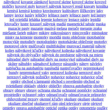
nábytkové
kovanie zámkové
kovové skrine
kovové skrine
kovové
stoličky
kovové stoly
kovový nábytok
kovový regál
kravaty
krmítka
krmivá
krmivá
krmivo
krovinorezy
kultivátory
lôžkoviny
laky
lampy
lavice
lazúry
leštičky
leštiace pasty
leštiace pasty
led lampy
led svietidlá
lehátka
lepenie kobercov
lepiace pásky
lepidlá
letovačky
lustre
luxusný nábytok
madlá
magnetické tabule
maska
mazacie pasty
mazanie
mazivá
melasa
merače
meranie zraku
miešanie farieb
mikiny
mikiny
mikrosústavy
mincovníky
minisukne
misky na krmenie
monterky
moridlá
moto oblečenie
motobatérie
motocykle
motodiely
motodoplnky
motorkárske oblečenie
motorky
motorové oleje
mulčovače
multifokálne
murovací materiál
náboje
kolies
nábytkové kľučky
nábytkové kolieska
nábytkové kovanie
nábytok do obývačky
nábytok do predsiene
nábytok na mieru
náhradné diely
náhradné diely na motocykel
náhradné diely na
skúter
náhubky
námahové koberce
nárazníky
nátery
návleky
nabíjačka na autobatériu
napájadlá
nastreľovačky
nepremokavé
bundy
nepremokavé vaky
nerezové kolieska
nerezové stoly
nerezový nábytok
nožničky
nohavice
nohavice
nohavice
očné
optiky
obchod s lampami
obchod s osvetlením
obchod so
svietidlami
obklady
obleky
obliečky
obnova autobatérie
obojky
obrazy
obrusy
obrusy
ochrana sluchu
ochranné pomôcky
ochranné
prostriedky
ochranný odev
odmasťovače
odmasťovacie prípravky
ohňovzdorné trezory
okenné kľučky
okuliare
okuliare
okuliare
okuliare slnečné
okuliarový rám
oled televízory
oleje
olejové
omietky
oprava autobatérie
optické
optika
optiky
optometria
osušky