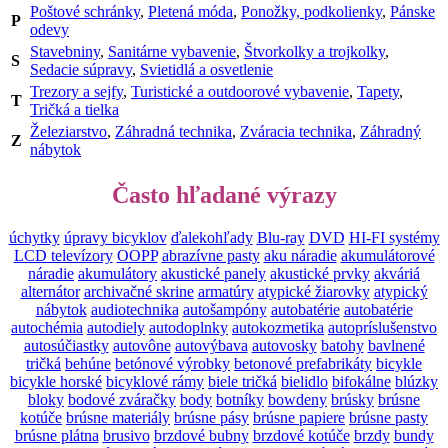
Poštové schránky
,
Pletená móda
,
Ponožky, podkolienky
,
Pánske
P
odevy
Stavebniny
,
Sanitárne vybavenie
,
Štvorkolky a trojkolky
,
S
Sedacie súpravy
,
Svietidlá a osvetlenie
Trezory a sejfy
,
Turistické a outdoorové vybavenie
,
Tapety
,
T
Tričká a tielka
Železiarstvo
,
Záhradná technika
,
Zváracia technika
,
Záhradný
Z
nábytok
Často hľadané výrazy
úchytky
úpravy bicyklov
ďalekohľady
Blu-ray
DVD
HI-FI systémy
LCD televízory
OOPP
abrazívne pasty
aku náradie
akumulátorové
náradie
akumulátory
akustické panely
akustické prvky
akváriá
alternátor
archivačné skrine
armatúry
atypické žiarovky
atypický
nábytok
audiotechnika
autošampóny
autobatérie
autobatérie
autochémia
autodiely
autodoplnky
autokozmetika
autopríslušenstvo
autosúčiastky
autovône
autovýbava
autovosky
batohy
bavlnené
tričká
behúne
betónové výrobky
betonové prefabrikáty
bicykle
bicykle horské
bicyklové rámy
biele tričká
bielidlo
bifokálne
blúzky
bloky
bodové zváračky
body
botníky
bowdeny
brúsky
brúsne
kotúče
brúsne materiály
brúsne pásy
brúsne papiere
brúsne pasty
brúsne plátna
brusivo
brzdové bubny
brzdové kotúče
brzdy
bundy