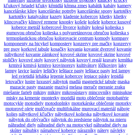
materiály
jazdené štvorkolky
jazdené trojkolky
kálačky
kľučky
kľukový hriadel
kľuky
kŕmidlá
kŕmna zmes
kabátik
kabáty
kamery
kancelárske klipy
kancelárske potreby
kancelárske spony
kartotéky
kartotéky
katalyzátor
kazety
kladenie kobercov
klietky
klietky
klincovačky
klinové remene
knopky
košele
košele
koberce kusové
koberce metráž
kobercové štvorce
kohúty
kolesá
kolieska s
gumovou obručou
kolieska s polyuretánovou obručou
kolieska s
termoplastickou obručou
kolorovacie centrum
komody
kompasy
komponenty na bicykel
kompostery
konzervy pre mačky
konzervy
pre psov
korkové tabule
kosačky
kovania
kovanie dverové
kovanie
nábytkové
kovanie zámkové
kovové skrine
kovové skrine
kovové
stoličky
kovové stoly
kovový nábytok
kovový regál
kravaty
krmítka
krmivá
krmivá
krmivo
krovinorezy
kultivátory
lôžkoviny
laky
lampy
lavice
lazúry
leštičky
leštiace pasty
leštiace pasty
led lampy
led svietidlá
lehátka
lepenie kobercov
lepiace pásky
lepidlá
letovačky
lustre
luxusný nábytok
madlá
magnetické tabule
maska
mazacie pasty
mazanie
mazivá
melasa
merače
meranie zraku
miešanie farieb
mikiny
mikiny
mikrosústavy
mincovníky
minisukne
misky na krmenie
monterky
moridlá
moto oblečenie
motobatérie
motocykle
motodiely
motodoplnky
motorkárske oblečenie
motorky
motorové oleje
mulčovače
multifokálne
murovací materiál
náboje
kolies
nábytkové kľučky
nábytkové kolieska
nábytkové kovanie
nábytok do obývačky
nábytok do predsiene
nábytok na mieru
náhradné diely
náhradné diely na motocykel
náhradné diely na
skúter
náhubky
námahové koberce
nárazníky
nátery
návleky