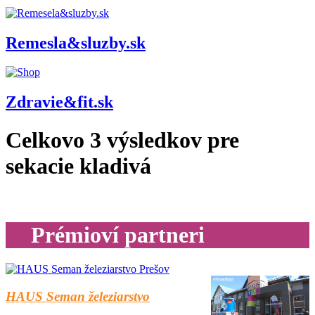
Remesla&sluzby.sk
Zdravie&fit.sk
Celkovo
3
výsledkov pre
sekacie kladivá
Prémioví partneri
HAUS Seman železiarstvo