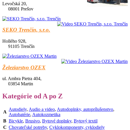
Levočská 20,
08001 Prešov
SEKO Trenčín, s.r.o.
Hollého 928,
91105 Trenčín
Železiarstvo OZEX
ul. Ambra Pietra 404,
03854 Martin
Kategórie od A po Z
Autodiely
,
Audio a video
,
Autodoplnky, autoprílušenstvo
,
A
Autobatérie
,
Autokozmetika
B
Bicykle
,
Brusivo
,
Bytové doplnky
,
Bytový textil
C
Chovateľské potreby
,
Cyklokomponenty, cyklodiely