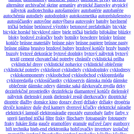
alternátor
archivačné skrine
armatúry
atypické žiarovky
atypický
nábytok
audiotechnika
autošampóny
autobatérie
autobatérie
autochémia
autodiely
autodoplnky
autokozmetika
autopríslušenstvo
autosúčiastky
autovône
autovýbava
autovosky
batohy
bavlnené
tričká
behúne
betónové výrobky
betonové prefabrikáty
bicykle
bicykle horské
bicyklové rámy
biele tričká
bielidlo
bifokálne
blúzky
bloky
bodové zváračky
body
botníky
bowdeny
brúsky
brúsne
kotúče
brúsne materiály
brúsne pásy
brúsne papiere
brúsne pasty
brúsne plátna
brusivo
brzdové bubny
brzdové kotúče
brzdy
bundy
buzoly
bytové dekorácie
bytové doplnky
bytový nábytok
bytový
textil
cement
chovateľské potreby
chrániče
cyklistická prilba
cyklistické dresy
cyklistické nohavice
cyklistické oblečenie
cyklistické potreby
cyklošport
cyklodiely
cyklodoplnky
cyklodresy
cyklokomponenty
cykloobchod
cykloobchod
cyklopredajňa
cyklopredajňa
cyklosúčiastky
cykloservis
dámska móda
dámske
oblečenie
dámske odevy
dámske saká
dávkovače mydla
deky
dezinfekčné prostriedky
dezinfekcia
diamantové kotúče
dielenský
nábytok
dielenský ponk
dielenský regál
dierkovačky
dioptrické
dioptrie
dlažby
domáce kino
dorazy dverí
držiaky
držiaky
drogéria
drviče konárov
duše
dvd kamery
dverové kľučky
elektrické náradie
elektrický lampáš
elektronáradie
epoxidy
euroobaly
farby
farby v
spreji
farebné tričká
filtre
fixky
flipcharty
fotoaparáty
fototapety
fraky
fukáre lístia
gauče
gramofóny
granule
guľové čapy
gunboxy
hifi technika
high-end elektronika
hobľovačky
invertory
izolačné