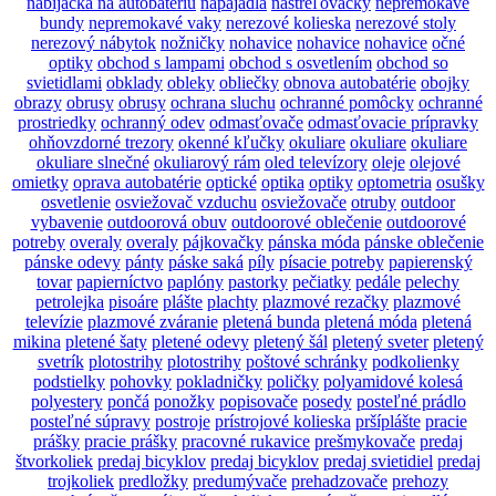
nabíjačka na autobatériu
napájadlá
nastreľovačky
nepremokavé
bundy
nepremokavé vaky
nerezové kolieska
nerezové stoly
nerezový nábytok
nožničky
nohavice
nohavice
nohavice
očné
optiky
obchod s lampami
obchod s osvetlením
obchod so
svietidlami
obklady
obleky
obliečky
obnova autobatérie
obojky
obrazy
obrusy
obrusy
ochrana sluchu
ochranné pomôcky
ochranné
prostriedky
ochranný odev
odmasťovače
odmasťovacie prípravky
ohňovzdorné trezory
okenné kľučky
okuliare
okuliare
okuliare
okuliare slnečné
okuliarový rám
oled televízory
oleje
olejové
omietky
oprava autobatérie
optické
optika
optiky
optometria
osušky
osvetlenie
osviežovač vzduchu
osviežovače
otruby
outdoor
vybavenie
outdoorová obuv
outdoorové oblečenie
outdoorové
potreby
overaly
overaly
pájkovačky
pánska móda
pánske oblečenie
pánske odevy
pánty
páske saká
píly
písacie potreby
papierenský
tovar
papierníctvo
paplóny
pastorky
pečiatky
pedále
pelechy
petrolejka
pisoáre
plášte
plachty
plazmové rezačky
plazmové
televízie
plazmové zváranie
pletená bunda
pletená móda
pletená
mikina
pletené šaty
pletené odevy
pletený šál
pletený sveter
pletený
svetrík
plotostrihy
plotostrihy
poštové schránky
podkolienky
podstielky
pohovky
pokladničky
poličky
polyamidové kolesá
polyestery
pončá
ponožky
popisovače
posedy
posteľné prádlo
posteľné súpravy
postroje
prístrojové kolieska
pršíplášte
pracie
prášky
pracie prášky
pracovné rukavice
prešmykovače
predaj
štvorkoliek
predaj bicyklov
predaj bicyklov
predaj svietidiel
predaj
trojkoliek
predložky
predumývače
prehadzovače
prehozy