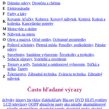
D
Dámske odevy
,
Drogéria a chémia
E
Elektronáradie
F
Farby a laky
Kovanie, kľučky
,
Koberce
,
Kovový nábytok
,
Krmivá
,
Kolesá a
K
kolieska
,
Kancelárske potreby
M
Motocykle a skútre
N
Nábytok na mieru
O
Oleje a mazivá
,
Očné optiky
,
Ochranné prostriedky
Poštové schránky
,
Pletená móda
,
Ponožky, podkolienky
,
Pánske
P
odevy
Stavebniny
,
Sanitárne vybavenie
,
Štvorkolky a trojkolky
,
S
Sedacie súpravy
,
Svietidlá a osvetlenie
Trezory a sejfy
,
Turistické a outdoorové vybavenie
,
Tričká a
T
tielka
,
Tapety
Železiarstvo
,
Záhradná technika
,
Zváracia technika
,
Záhradný
Z
nábytok
Často hľadané výrazy
úchytky
úpravy bicyklov
ďalekohľady
Blu-ray
DVD
HI-FI systémy
LCD televízory
OOPP
abrazívne pasty
aku náradie
akumulátorové
náradie
akumulátory
akustické panely
akustické prvky
akváriá