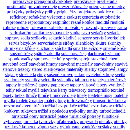
prehrávače
prenájom štvorkoliek
prerezávače
prestieradlá
prestieradlá
prevodové oleje
prevzdušňovače
priemyselné utierky
prikrývky
prikrývky
prilby
pripinačky
projektory
puklice
reťaze
reflektory
refrakčné vyšetrenie zraku
regenerácia autobatérie
reprobedne
reproduktory
respirátor
rezné kotúče
riadidlá
riedidlá
rohože
rohože
rolovacie kolieska
rotavátory
rozvody
rukavice
sadra
sadrokartón
sanitárne vybavenie
sanita
savo
sedačky
sedacie
súpravy
sedlá
sedlovky
sekacie kladivá
senzory
servis štvorkoliek
servis bicyklov
servoriadenie
sifóny
silenbloky
skútre
skrinky
skrinky na kľúče
slúchadlá
slúchadlá
smart televízory
smetné koše
snežné frézy
spätné zrkadlá
splachovače
splachovací záchod
sponkovačky
sprchovacie kúty
sprchy
spreje
stavebná chémia
stavebná oceľ
stavebné hmoty
stavebné materiály
stavebniny
stavivá
stenové trezory
stereo
stierkovacie materiály
stierky
stojanové lampy
stojany
strešné krytiny
sušené krmivo
sukne
svetelné zdroje
svetlá
svetlomety
svetríky
svietidlá
svietniky
taburetky
tapety exteriérové
tapety interiérové
tapety papierové
tapety vlisové
tapety vynilové
tehly
tekuté mydlá
televízne karty
televízory
termoprádlo
textilné
tapety
tielka
tlmiče
tlmiče
tlmičové oleje
tmely
toaletné misy
toaletné
mydlá
toaletný papier
toalety
topy
trafozváračky
transportné kolesá
trezorové dvere
tričká
tričká bez potlače
tričká bez rukávov
tričká s
krátkym rukávom
tričká s potlačou
trojkolky
tuniky
turbodúchadlá
turistická obuv
turistické palice
turistické potreby
turistické
vybavenie
turistika
tvarovky
uťahovačky
umyvadlá
uteráky
utierky
uzlíkové koberce
vápno
vázy
výfuk
vane
vankúše
vešiaky
ventily