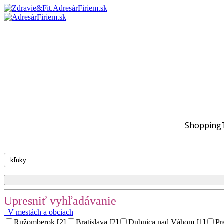
ShoppingT
Upresniť vyhľadávanie
V mestách a obciach
Ružomberok [2]
Bratislava [2]
Dubnica nad Váhom [1]
Pr