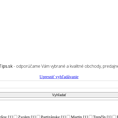
ips.sk
- odporúčame Vám vybrané a kvalitné obchody, predajn
Upresniť vyhľadávanie
ešov [1]
Zvolen [1]
Partizánske [1]
Martin [1]
Trenčín [1]