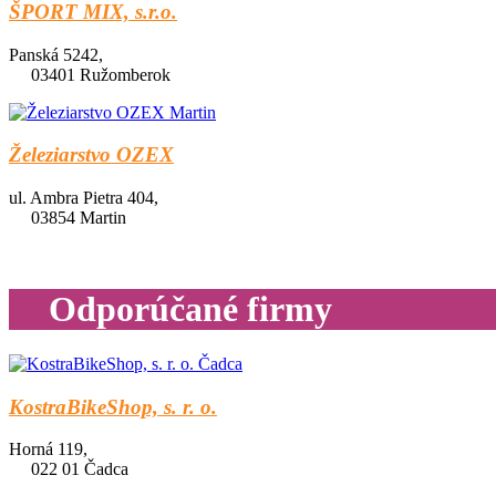
ŠPORT MIX, s.r.o.
Panská 5242,
03401 Ružomberok
Železiarstvo OZEX
ul. Ambra Pietra 404,
03854 Martin
Odporúčané firmy
KostraBikeShop, s. r. o.
Horná 119,
022 01 Čadca