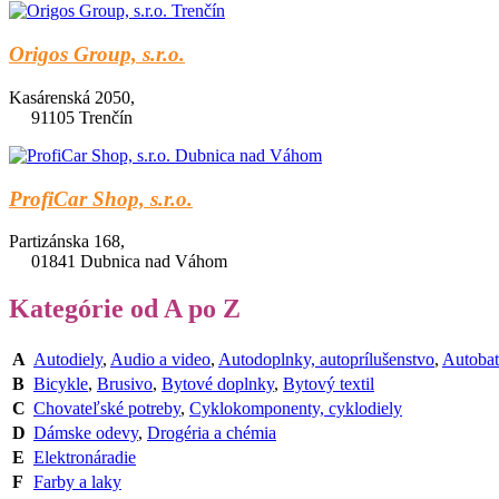
Origos Group, s.r.o.
Kasárenská 2050,
91105 Trenčín
ProfiCar Shop, s.r.o.
Partizánska 168,
01841 Dubnica nad Váhom
Kategórie od A po Z
A
Autodiely
,
Audio a video
,
Autodoplnky, autoprílušenstvo
,
Autobat
B
Bicykle
,
Brusivo
,
Bytové doplnky
,
Bytový textil
C
Chovateľské potreby
,
Cyklokomponenty, cyklodiely
D
Dámske odevy
,
Drogéria a chémia
E
Elektronáradie
F
Farby a laky