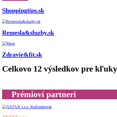
Shoppingtips.sk
Remesla&sluzby.sk
Zdravie&fit.sk
Celkovo
12
výsledkov pre
kľuk
Prémioví partneri