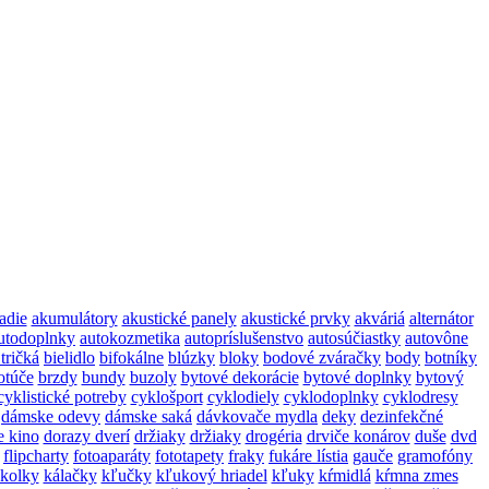
adie
akumulátory
akustické panely
akustické prvky
akváriá
alternátor
utodoplnky
autokozmetika
autopríslušenstvo
autosúčiastky
autovône
 tričká
bielidlo
bifokálne
blúzky
bloky
bodové zváračky
body
botníky
otúče
brzdy
bundy
buzoly
bytové dekorácie
bytové doplnky
bytový
cyklistické potreby
cyklošport
cyklodiely
cyklodoplnky
cyklodresy
dámske odevy
dámske saká
dávkovače mydla
deky
dezinfekčné
 kino
dorazy dverí
držiaky
držiaky
drogéria
drviče konárov
duše
dvd
flipcharty
fotoaparáty
fototapety
fraky
fukáre lístia
gauče
gramofóny
jkolky
kálačky
kľučky
kľukový hriadel
kľuky
kŕmidlá
kŕmna zmes