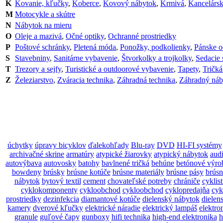
K
Kovanie, kľučky
,
Koberce
,
Kovový nábytok
,
Krmivá
,
Kancelársk
M
Motocykle a skútre
N
Nábytok na mieru
O
Oleje a mazivá
,
Očné optiky
,
Ochranné prostriedky
P
Poštové schránky
,
Pletená móda
,
Ponožky, podkolienky
,
Pánske 
S
Stavebniny
,
Sanitárne vybavenie
,
Štvorkolky a trojkolky
,
Sedacie 
T
Trezory a sejfy
,
Turistické a outdoorové vybavenie
,
Tapety
,
Tričká
Z
Železiarstvo
,
Zváracia technika
,
Záhradná technika
,
Záhradný náb
úchytky
úpravy bicyklov
ďalekohľady
Blu-ray
DVD
HI-FI systémy
archivačné skrine
armatúry
atypické žiarovky
atypický nábytok
aud
autovýbava
autovosky
batohy
bavlnené tričká
behúne
betónové výro
bowdeny
brúsky
brúsne kotúče
brúsne materiály
brúsne pásy
brúsn
nábytok
bytový textil
cement
chovateľské potreby
chrániče
cyklist
cyklokomponenty
cykloobchod
cykloobchod
cyklopredajňa
cyk
prostriedky
dezinfekcia
diamantové kotúče
dielenský nábytok
dielen
kamery
dverové kľučky
elektrické náradie
elektrický lampáš
elektro
granule
guľové čapy
gunboxy
hifi technika
high-end elektronika
h