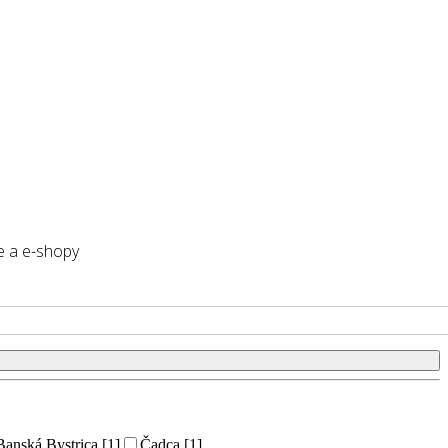
e a e-shopy
Banská Bystrica [1]
Čadca [1]