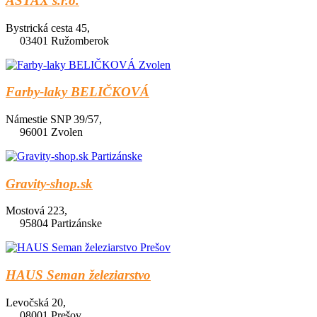
ASTAX s.r.o.
Bystrická cesta 45,
03401 Ružomberok
Farby-laky BELIČKOVÁ
Námestie SNP 39/57,
96001 Zvolen
Gravity-shop.sk
Mostová 223,
95804 Partizánske
HAUS Seman železiarstvo
Levočská 20,
08001 Prešov