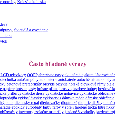
e potreby
,
Kolesá a kolieska
odevy
súpravy
,
Svietidlá a osvetlenie
 a tielka
ytok
Často hľadané výrazy
LCD televízory
OOPP
abrazívne pasty
aku náradie
akumulátorové nár
iotechnika
autošampóny
autobatérie
autobatérie
autochémia
autodiely
a
bky
betonové prefabrikáty
bicykle
bicykle horské
bicyklové rámy
biele
e papiere
brúsne pasty
brúsne plátna
brusivo
brzdové bubny
brzdové k
ická prilba
cyklistické dresy
cyklistické nohavice
cyklistické oblečenie
lopredajňa
cyklosúčiastky
cykloservis
dámska móda
dámske oblečenie
ský ponk
dielenský regál
dierkovačky
dioptrické
dioptrie
dlažby
domáce
náradie
epoxidy
euroobaly
farby
farby v spreji
farebné tričká
filtre
fixky
obľovačky
invertory
izolačné materiály
jazdené štvorkolky
jazdené tro