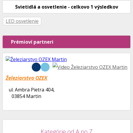
Svietidlá a osvetlenie
- celkovo
1
výsledkov
LED osvetlenie
Prémioví partneri
Železiarstvo OZEX
ul. Ambra Pietra 404,
03854 Martin
Kategórie od A po Z