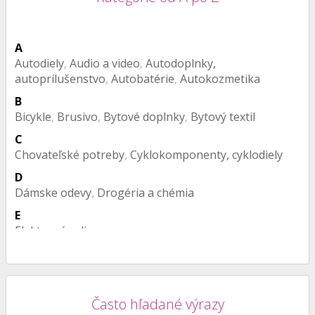
A
Autodiely
,
Audio a video
,
Autodoplnky,
autoprílušenstvo
,
Autobatérie
,
Autokozmetika
B
Bicykle
,
Brusivo
,
Bytové doplnky
,
Bytový textil
C
Chovateľské potreby
,
Cyklokomponenty, cyklodiely
D
Dámske odevy
,
Drogéria a chémia
E
Elektronáradie
F
Farby a laky
K
Často hľadané výrazy
Kovanie, kľučky
,
Koberce
,
Kovový nábytok
,
Krmivá
,