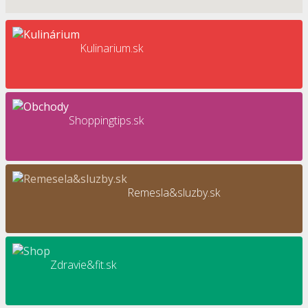
Kulinarium.sk
Shoppingtips.sk
Remesla&sluzby.sk
Zdravie&fit.sk