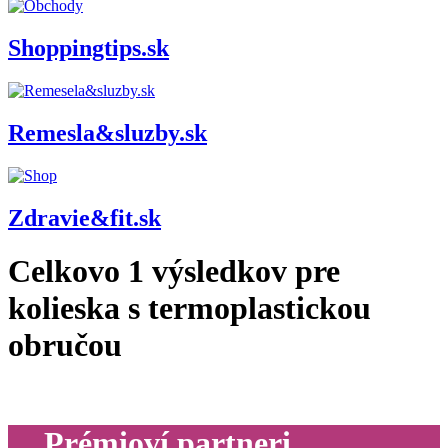
Shoppingtips.sk
Remesla&sluzby.sk
Zdravie&fit.sk
Celkovo
1
výsledkov pre
kolieska s termoplastickou
obručou
Prémioví partneri