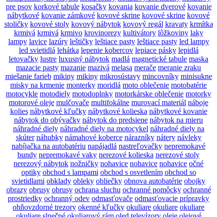
pre psov
korkové tabule
kosačky
kovania
kovanie dverové
kovanie
nábytkové
kovanie zámkové
kovové skrine
kovové skrine
kovové
stoličky
kovové stoly
kovový nábytok
kovový regál
kravaty
krmítka
krmivá
krmivá
krmivo
krovinorezy
kultivátory
lôžkoviny
laky
lampy
lavice
lazúry
leštičky
leštiace pasty
leštiace pasty
led lampy
led svietidlá
lehátka
lepenie kobercov
lepiace pásky
lepidlá
letovačky
lustre
luxusný nábytok
madlá
magnetické tabule
maska
mazacie pasty
mazanie
mazivá
melasa
merače
meranie zraku
miešanie farieb
mikiny
mikiny
mikrosústavy
mincovníky
minisukne
misky na krmenie
monterky
moridlá
moto oblečenie
motobatérie
motocykle
motodiely
motodoplnky
motorkárske oblečenie
motorky
motorové oleje
mulčovače
multifokálne
murovací materiál
náboje
kolies
nábytkové kľučky
nábytkové kolieska
nábytkové kovanie
nábytok do obývačky
nábytok do predsiene
nábytok na mieru
náhradné diely
náhradné diely na motocykel
náhradné diely na
skúter
náhubky
námahové koberce
nárazníky
nátery
návleky
nabíjačka na autobatériu
napájadlá
nastreľovačky
nepremokavé
bundy
nepremokavé vaky
nerezové kolieska
nerezové stoly
nerezový nábytok
nožničky
nohavice
nohavice
nohavice
očné
optiky
obchod s lampami
obchod s osvetlením
obchod so
svietidlami
obklady
obleky
obliečky
obnova autobatérie
obojky
obrazy
obrusy
obrusy
ochrana sluchu
ochranné pomôcky
ochranné
prostriedky
ochranný odev
odmasťovače
odmasťovacie prípravky
ohňovzdorné trezory
okenné kľučky
okuliare
okuliare
okuliare
okuliare slnečné
okuliarový rám
oled televízory
oleje
olejové