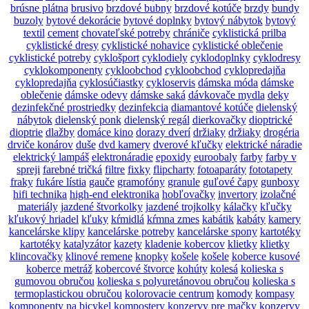
brúsne plátna
brusivo
brzdové bubny
brzdové kotúče
brzdy
bundy
buzoly
bytové dekorácie
bytové doplnky
bytový nábytok
bytový
textil
cement
chovateľské potreby
chrániče
cyklistická prilba
cyklistické dresy
cyklistické nohavice
cyklistické oblečenie
cyklistické potreby
cyklošport
cyklodiely
cyklodoplnky
cyklodresy
cyklokomponenty
cykloobchod
cykloobchod
cyklopredajňa
cyklopredajňa
cyklosúčiastky
cykloservis
dámska móda
dámske
oblečenie
dámske odevy
dámske saká
dávkovače mydla
deky
dezinfekčné prostriedky
dezinfekcia
diamantové kotúče
dielenský
nábytok
dielenský ponk
dielenský regál
dierkovačky
dioptrické
dioptrie
dlažby
domáce kino
dorazy dverí
držiaky
držiaky
drogéria
drviče konárov
duše
dvd kamery
dverové kľučky
elektrické náradie
elektrický lampáš
elektronáradie
epoxidy
euroobaly
farby
farby v
spreji
farebné tričká
filtre
fixky
flipcharty
fotoaparáty
fototapety
fraky
fukáre lístia
gauče
gramofóny
granule
guľové čapy
gunboxy
hifi technika
high-end elektronika
hobľovačky
invertory
izolačné
materiály
jazdené štvorkolky
jazdené trojkolky
kálačky
kľučky
kľukový hriadel
kľuky
kŕmidlá
kŕmna zmes
kabátik
kabáty
kamery
kancelárske klipy
kancelárske potreby
kancelárske spony
kartotéky
kartotéky
katalyzátor
kazety
kladenie kobercov
klietky
klietky
klincovačky
klinové remene
knopky
košele
košele
koberce kusové
koberce metráž
kobercové štvorce
kohúty
kolesá
kolieska s
gumovou obručou
kolieska s polyuretánovou obručou
kolieska s
termoplastickou obručou
kolorovacie centrum
komody
kompasy
komponenty na bicykel
kompostery
konzervy pre mačky
konzervy