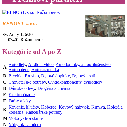
RENOST, s.r.o.
Sv. Anny 126/30,
03401 Ružomberok
Kategórie od A po Z
Autodiely
,
Audio a video
,
Autodoplnky, autoprílušenstvo
,
A
Autobatérie
,
Autokozmetika
B
Bicykle
,
Brusivo
,
Bytové doplnky
,
Bytový textil
C
Chovateľské potreby
,
Cyklokomponenty, cyklodiely
D
Dámske odevy
,
Drogéria a chémia
E
Elektronáradie
F
Farby a laky
Kovanie, kľučky
,
Koberce
,
Kovový nábytok
,
Krmivá
,
Kolesá a
K
kolieska
,
Kancelárske potreby
M
Motocykle a skútre
N
Nábytok na mieru