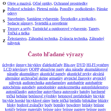
O
Oleje a mazivá
,
Očné optiky
,
Ochranné prostriedky
Poštové schránky
,
Pletená móda
,
Ponožky, podkolienky
,
Pánske
P
odevy
Stavebniny
,
Sanitárne vybavenie
,
Štvorkolky a trojkolky
,
S
Sedacie súpravy
,
Svietidlá a osvetlenie
Trezory a sejfy
,
Turistické a outdoorové vybavenie
,
Tapety
,
T
Tričká a tielka
Železiarstvo
,
Záhradná technika
,
Zváracia technika
,
Záhradný
Z
nábytok
Často hľadané výrazy
úchytky
úpravy bicyklov
ďalekohľady
Blu-ray
DVD
HI-FI systémy
LCD televízory
OOPP
abrazívne pasty
aku náradie
akumulátorové
náradie
akumulátory
akustické panely
akustické prvky
akváriá
alternátor
archivačné skrine
armatúry
atypické žiarovky
atypický
nábytok
audiotechnika
autošampóny
autobatérie
autobatérie
autochémia
autodiely
autodoplnky
autokozmetika
autopríslušenstvo
autosúčiastky
autovône
autovýbava
autovosky
batohy
bavlnené
tričká
behúne
betónové výrobky
betonové prefabrikáty
bicykle
bicykle horské
bicyklové rámy
biele tričká
bielidlo
bifokálne
blúzky
bloky
bodové zváračky
body
botníky
bowdeny
brúsky
brúsne
kotúče
brúsne materiály
brúsne pásy
brúsne papiere
brúsne pasty