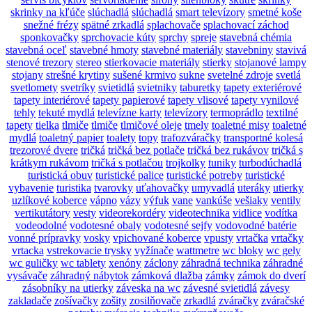
skrinky na kľúče
slúchadlá
slúchadlá
smart televízory
smetné koše
snežné frézy
spätné zrkadlá
splachovače
splachovací záchod
sponkovačky
sprchovacie kúty
sprchy
spreje
stavebná chémia
stavebná oceľ
stavebné hmoty
stavebné materiály
stavebniny
stavivá
stenové trezory
stereo
stierkovacie materiály
stierky
stojanové lampy
stojany
strešné krytiny
sušené krmivo
sukne
svetelné zdroje
svetlá
svetlomety
svetríky
svietidlá
svietniky
taburetky
tapety exteriérové
tapety interiérové
tapety papierové
tapety vlisové
tapety vynilové
tehly
tekuté mydlá
televízne karty
televízory
termoprádlo
textilné
tapety
tielka
tlmiče
tlmiče
tlmičové oleje
tmely
toaletné misy
toaletné
mydlá
toaletný papier
toalety
topy
trafozváračky
transportné kolesá
trezorové dvere
tričká
tričká bez potlače
tričká bez rukávov
tričká s
krátkym rukávom
tričká s potlačou
trojkolky
tuniky
turbodúchadlá
turistická obuv
turistické palice
turistické potreby
turistické
vybavenie
turistika
tvarovky
uťahovačky
umyvadlá
uteráky
utierky
uzlíkové koberce
vápno
vázy
výfuk
vane
vankúše
vešiaky
ventily
vertikutátory
vesty
videorekordéry
videotechnika
vidlice
vodítka
vodeodolné
vodotesné obaly
vodotesné sejfy
vodovodné batérie
vonné prípravky
vosky
vpichované koberce
vpusty
vrtačka
vrtačky
vrtacka
vstrekovacie trysky
vyžínače
wattmetre
wc bloky
wc gely
wc guličky
wc tablety
xenóny
záclony
záhradná technika
záhradné
vysávače
záhradný nábytok
zámková dlažba
zámky
zámok do dverí
zásobníky na utierky
záveska na wc
závesné svietidlá
závesy
zakladače
zošívačky
zošity
zosilňovače
zrkadlá
zváračky
zváračské