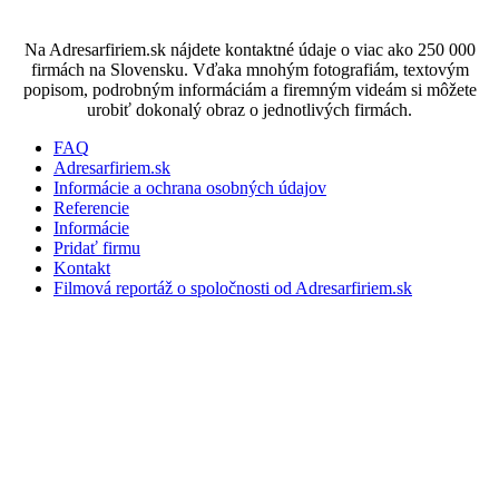
Na Adresarfiriem.sk nájdete kontaktné údaje o viac ako 250 000
firmách na Slovensku. Vďaka mnohým fotografiám, textovým
popisom, podrobným informáciám a firemným videám si môžete
urobiť dokonalý obraz o jednotlivých firmách.
FAQ
Adresarfiriem.sk
Informácie a ochrana osobných údajov
Referencie
Informácie
Pridať firmu
Kontakt
Filmová reportáž o spoločnosti od Adresarfiriem.sk