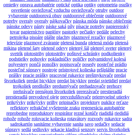
omietky
oprava autobatérie
optické
optika
optiky
optometria
osušky
osvetlenie
osviežovač vzduchu
osviežovače
otruby
outdoor
vybavenie
outdoorová obuv
outdoorové oblečenie
outdoorové
potreby
overaly
overaly
pájkovačky
pánska móda
pánske oblečenie
pánske odevy
pánty
páske saká
píly
písacie potreby
papierenský
tovar
papierníctvo
paplóny
pastorky
pečiatky
pedále
pelechy
petrolejka
pisoáre
plášte
plachty
plazmové rezačky
plazmové
televízie
plazmové zváranie
pletená bunda
pletená móda
pletená
mikina
pletené šaty
pletené odevy
pletený šál
pletený sveter
pletený
svetrík
plotostrihy
plotostrihy
poštové schránky
podkolienky
podstielky
pohovky
pokladničky
poličky
polyamidové kolesá
polyestery
pončá
ponožky
popisovače
posedy
posteľné prádlo
posteľné súpravy
postroje
prístrojové kolieska
pršíplášte
pracie
prášky
pracie prášky
pracovné rukavice
prešmykovače
predaj
štvorkoliek
predaj bicyklov
predaj bicyklov
predaj svietidiel
predaj
trojkoliek
predložky
predumývače
prehadzovače
prehozy
prehrávače
prenájom štvorkoliek
prerezávače
prestieradlá
prestieradlá
prevodové oleje
prevzdušňovače
priemyselné utierky
prikrývky
prikrývky
prilby
pripinačky
projektory
puklice
reťaze
reflektory
refrakčné vyšetrenie zraku
regenerácia autobatérie
reprobedne
reproduktory
respirátor
rezné kotúče
riadidlá
riedidlá
rohože
rohože
rolovacie kolieska
rotavátory
rozvody
rukavice
sadra
sadrokartón
sanitárne vybavenie
sanita
savo
sedačky
sedacie
súpravy
sedlá
sedlovky
sekacie kladivá
senzory
servis štvorkoliek
servis bicyklov
servoriadenie
sifóny
silenbloky
skútre
skrinky